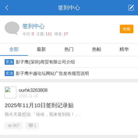
签到中心
签到中心
收藏
今日:
0
主题:
111
排名:
27
全部
最新
热门
热帖
精华
影子鹰(深圳)商贸有限公司介绍
置顶
影子鹰中越论坛网站广告发布规范说明
置顶
ourhk3263808
2025-11-10
2025年11月10日签到记录贴
我今天最想说:「哈哈，我来签到啦！」.
907
1