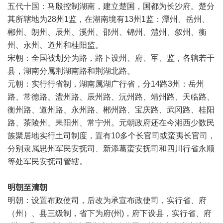
五代十国：马殷控制湖南，建立楚国，国都为长沙府。楚分
其所辖地为28州1监，在湖南境有13州1监：潭州、岳州、
郴州、朗州、辰州、溪州、邵州、锦州、澧州、叙州、衡
州、永州、道州和桂阳监。
宋朝：全国被划分为路，路下设州、府、军、监，各辖若干
县，湖南分属荆湖南路和荆湖北路。
元朝：实行行省制，湖南属湖广行省，分14路3州：岳州
路、常德路、澧州路、辰州路、沅州路、靖州路、天临路、
衡州路、道州路、永州路、郴州路、宝庆路、武冈路、桂阳
路、茶陵州、耒阳州、常宁州。元朝政府还在今湘西少数民
族聚居地实行土司制度，置有10多个长官司或蛮夷长官司，
分别隶属思州军民安抚司、新添葛蛮安抚司和四川行省永顺
等处军民安抚司管辖。
明朝至清朝
明朝：设置布政使司，后改为承宣布政使司，实行省、府
（州）、县三级制，省下为府(州)，府下设县，实行省、府