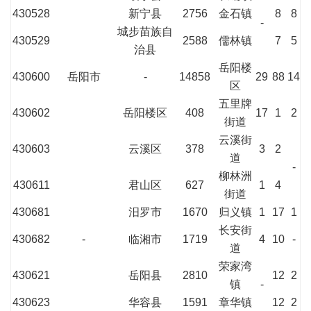
430528
新宁县
2756
金石镇
8
8
-
城步苗族自
430529
2588
儒林镇
7
5
治县
岳阳楼
430600
岳阳市
-
14858
29
88
14
区
五里牌
430602
岳阳楼区
408
17
1
2
街道
云溪街
430603
云溪区
378
3
2
道
-
柳林洲
430611
君山区
627
1
4
街道
430681
汨罗市
1670
归义镇
1
17
1
长安街
430682
-
临湘市
1719
4
10
-
道
荣家湾
430621
岳阳县
2810
12
2
镇
-
430623
华容县
1591
章华镇
12
2