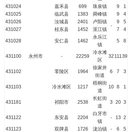
431024
嘉禾县
699
珠泉镇
9
1
431025
临武县
1383
舜峰镇
9
4
431026
汝城县
2401
卢阳镇
9
5
-
431027
桂东县
1452
沤江镇
7
4
永乐江
431028
安仁县
1462
5
8
镇
冷水滩
431100
永州市
-
22259
32
111
39
区
徐家井
431102
零陵区
1964
6
7
3
街道
梧桐街
431103
冷水滩区
1217
10
8
1
道
长虹街
431181
祁阳市
2538
3
20
3
道
白牙市
431122
东安县
2204
-
13
2
镇
431123
双牌县
1726
泷泊镇
-
6
5