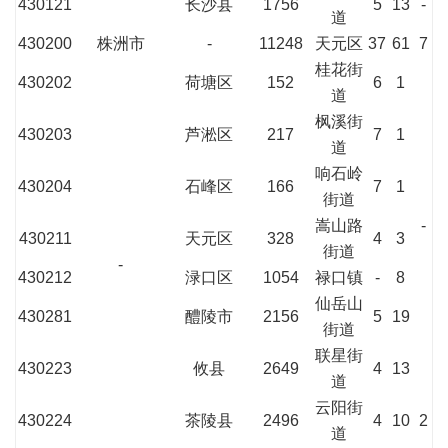
430121
长沙县
1756
5
13
-
道
430200
株洲市
-
11248
天元区
37
61
7
桂花街
430202
荷塘区
152
6
1
道
枫溪街
430203
芦淞区
217
7
1
道
响石岭
430204
石峰区
166
7
1
街道
嵩山路
-
430211
天元区
328
4
3
街道
-
430212
渌口区
1054
禄口镇
-
8
仙岳山
430281
醴陵市
2156
5
19
街道
联星街
430223
攸县
2649
4
13
道
云阳街
430224
茶陵县
2496
4
10
2
道