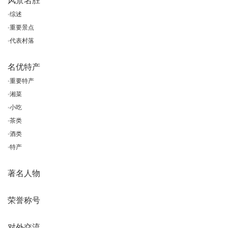
风景名胜
▪
综述
▪
重要景点
▪
代表村落
名优特产
▪
重要特产
▪
湘菜
▪
小吃
▪
茶类
▪
酒类
▪
特产
著名人物
荣誉称号
对外交流