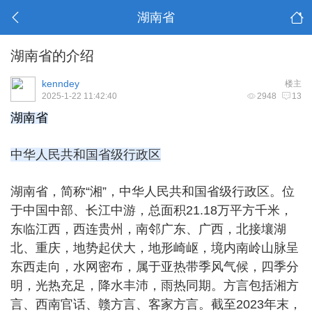
湖南省
湖南省的介绍
kenndey
楼主
2025-1-22 11:42:40
2948
13
湖南省
中华人民共和国省级行政区
湖南省，简称“湘”，
中华人民共和国
省级行政区。位
于中国中部、长江中游，总面积21.18万平方千米，
东临
江西
，西连
贵州
，南邻
广东
、
广西
，北接壤
湖
北
、
重庆
，地势起伏大，地形崎岖，境内南岭山脉呈
东西走向，水网密布，属于亚热带季风气候，四季分
明，光热充足，降水丰沛，雨热同期。方言包括湘方
言、西南官话、赣方言、客家方言。截至2023年末，