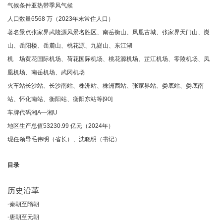
气候条件亚热带季风气候
人口数量6568 万（2023年末常住人口）
著名景点张家界武陵源风景名胜区、南岳衡山、凤凰古城、张家界天门山、崀
山、岳阳楼、岳麓山、桃花源、九嶷山、东江湖
机 场黄花国际机场、荷花国际机场、桃花源机场、芷江机场、零陵机场、凤
凰机场、南岳机场、武冈机场
火车站长沙站、长沙南站、株洲站、株洲西站、张家界站、娄底站、娄底南
站、怀化南站、衡阳站、衡阳东站等[90]
车牌代码湘A—湘U
地区生产总值53230.99 亿元（2024年）
现任领导毛伟明（省长）、沈晓明（书记）
目录
历史沿革
▪
秦朝至隋朝
▪
唐朝至元朝