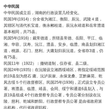
中华民国
中华民国成立后，湖南的行政设置几经变化。
民国3年(1914)：分全省为湘江、衡阳、辰沅、武陵４道，
其辖区与清代长宝道、衡永郴桂道、辰沅永靖道和岳常澧道
基本相同，共75县。
民国5年(1916)：裁常德道，所辖县常德、岳阳、平江、临
湘、华容、汉寿、沅江、澧县、安乡、临澧、南县划归湘江
道，桃源、石门、慈利、大庸划归辰沅道。全省存3道，仍
有75县。
民国11年（1922）：撤销道制，仅存省、县二级。
民国24年(1935)：在沅陵设立湘西绥靖区，将指定绥靖范围
的19县划为慈石 庸、沅泸辰溆、永保龙桑、芷黔麻晃、乾
凤古绥５个行政督察区。民国25年(1936)，正式设立专员公
署。将澧县、临澧、靖县、会同、绥宁和通道6县划入，与
原19县组成 4个行政督察专员公署，专员公署分别设在沅
陵、慈利、乾城和黔阳。行政督察专员公署 是由省政府派
出机构，代行省政府职权。