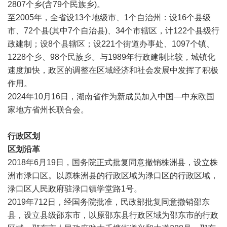
2807个乡(含79个民族乡)。
至2005年，全省设13个地级市、1个自治州：设16个县级
市、72个县(其中7个自治县)、34个市辖区，计122个县级行
政建制；设8个县辖区；设221个街道办事处、1097个镇、
1228个乡、98个民族乡。与1989年行政建制比较，城镇化
速度加快，政区的调整在区域经济和社会发展中发挥了积极
作用。
2024年10月16日，湖南省作为新成员加入中国—中东欧国
家地方省州长联合会。
行政区划
区划沿革
2018年6月19日，国务院正式批复同意撤销株洲县，设立株
洲市
渌口区
。以原株洲县的行政区域为渌口区的行政区域，
渌口区人民政府驻渌口镇学堂路1号。
2019年712日，经国务院批准，民政部批复同意撤销邵东
县，设立县级
邵东市
，以原邵东县行政区域为邵东市的行政