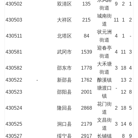
430502
双清区
135
9
2
1
街道
城南街
430503
大祥区
215
11
1
2
道
状元洲
430511
北塔区
84
4
1
-
街道
迎春亭
430581
武冈市
1539
4
11
3
街道
大禾塘
430582
邵东市
1778
3
18
4
街道
430522
-
新邵县
1762
酿溪镇
13
2
塘渡口
-
430523
邵阳县
2001
12
8
镇
花门街
430524
隆回县
2868
2
18
5
道
文昌街
430525
洞口县
2179
3
14
6
道
430527
绥宁县
2917
长铺镇
8
9