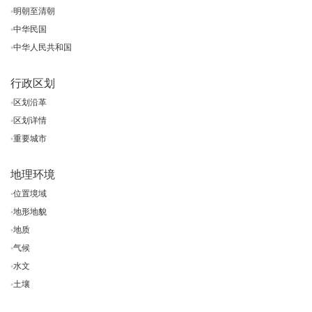
▪
明朝至清朝
▪
中华民国
▪
中华人民共和国
行政区划
▪
区划沿革
▪
区划详情
▪
重要城市
地理环境
▪
位置境域
▪
地形地貌
▪
地质
▪
气候
▪
水文
▪
土壤