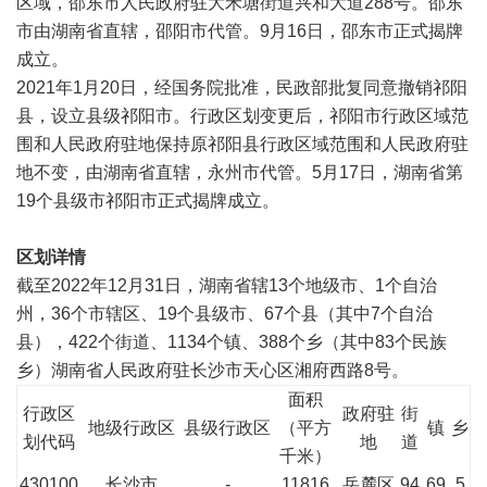
区域，邵东市人民政府驻大禾塘街道兴和大道288号。邵东
市由湖南省直辖，邵阳市代管。9月16日，邵东市正式揭牌
成立。
2021年1月20日，经国务院批准，民政部批复同意撤销祁阳
县，设立县级祁阳市。行政区划变更后，祁阳市行政区域范
围和人民政府驻地保持原祁阳县行政区域范围和人民政府驻
地不变，由湖南省直辖，永州市代管。5月17日，湖南省第
19个县级市祁阳市正式揭牌成立。
区划详情
截至2022年12月31日，湖南省辖13个地级市、1个自治
州，36个市辖区、19个县级市、67个县（其中7个自治
县），422个街道、1134个镇、388个乡（其中83个民族
乡）湖南省人民政府驻长沙市天心区湘府西路8号。
面积
行政区
政府驻
街
地级行政区
县级行政区
（平方
镇
乡
划代码
地
道
千米）
430100
长沙市
-
11816
岳麓区
94
69
5