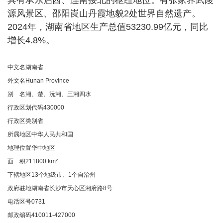
具有承东启西、连南接北的枢纽地位。有张家界武陵
源风景区、邵阳崀山丹霞地貌2处世界自然遗产。
2024年，湖南省地区生产总值53230.99亿元，同比
增长4.8%。
中文名湖南省
外文名Hunan Province
别 名
湘
、
楚
、沅湘、三湘四水
行政区划代码430000
行政区类别省
所属地区中华人民共和国
地理位置华中地区
面 积211800 km²
下辖地区13个地级市、1个自治州
政府驻地湖南省长沙市天心区湘府路8号
电话区号0731
邮政编码410011-427000