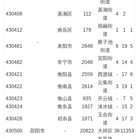
街道
蒸湘街
430408
蒸湘区
112
4
2
道
祝融街
430412
南岳区
179
1
1
1
道
-
蔡子池
430481
耒阳市
2648
6
19
5
街道
宜阳街
430482
常宁市
2048
4
14
4
道
430421
衡阳县
2559
西渡镇
-
17
8
云集街
430422
衡南县
2614
3
19
1
道
430423
衡山县
935
开云镇
-
7
5
430424
衡东县
1927
涞水镇
-
15
2
玉合街
430426
祁东县
1871
4
17
3
道
430500
邵阳市
-
20822
大祥区
36
113
53
东风路