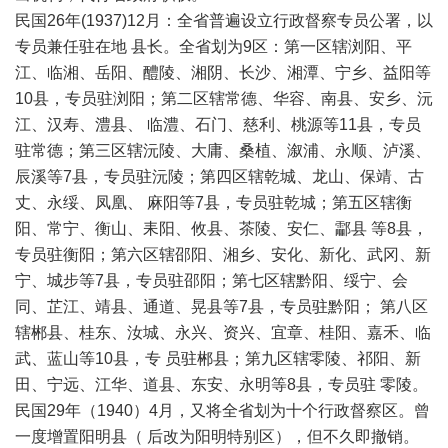
民国26年(1937)12月：全省普遍设立行政督察专员公署，以
专员兼任驻在地 县长。全省划为9区：第一区辖浏阳、平
江、临湘、岳阳、醴陵、湘阴、长沙、湘潭、宁乡、益阳等
10县，专员驻浏阳；第二区辖常德、华容、南县、安乡、沅
江、汉寿、澧县、 临澧、石门、慈利、桃源等11县，专员
驻常德；第三区辖沅陵、大庸、桑植、溆浦、永顺、泸溪、
辰溪等7县，专员驻沅陵；第四区辖乾城、龙山、保靖、古
丈、永绥、凤凰、 麻阳等7县，专员驻乾城；第五区辖衡
阳、常宁、衡山、耒阳、攸县、茶陵、安仁、酃县 等8县，
专员驻衡阳；第六区辖邵阳、湘乡、安化、新化、武冈、新
宁、城步等7县，专员驻邵阳；第七区辖黔阳、绥宁、会
同、芷江、靖县、通道、晃县等7县，专员驻黔阳； 第八区
辖郴县、桂东、汝城、永兴、资兴、宜章、桂阳、嘉禾、临
武、蓝山等10县，专 员驻郴县；第九区辖零陵、祁阳、新
田、宁远、江华、道县、东安、永明等8县，专员驻 零陵。
民国29年（1940）4月，又将全省划为十个行政督察区。曾
一度增置阳明县（ 后改为阳明特别区），但不久即撤销。