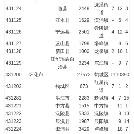
-
濂溪街
431124
道县
2448
7
12
3
道
431125
江永县
1629
潇浦镇
-
6
4
舜陵街
431126
宁远县
2501
4
12
4
道
431127
蓝山县
1798
塔峰镇
-
8
6
431128
新田县
1000
龙泉镇
2
10
1
江华瑶族自
431129
3234
沱江镇
-
9
7
治县
431200
怀化市
-
27573
鹤城区
11
103
90
红星街
431202
鹤城区
673
7
1
2
道
431281
洪江市
2283
黔城镇
4
7
15
431221
中方县
1515
中方镇
11
1
431222
沅陵县
5833
沅陵镇
8
13
431223
辰溪县
1987
辰阳镇
9
14
431224
溆浦县
3429
卢峰镇
18
7