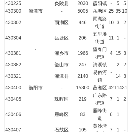
430225
炎陵县
2030
霞阳镇
-
5
5
430300
湘潭市
-
5005
岳塘区
25
35
10
雨湖路
430302
雨湖区
446
10
3
2
街道
五里堆
430304
岳塘区
206
11
1
-
街道
-
望春门
430381
湘乡市
1966
4
15
3
街道
430382
韶山市
247
清溪镇
2
2
易俗河
-
430321
湘潭县
2140
14
3
镇
430400
衡阳市
-
15300
蒸湘区
42
114
31
广东路
430405
珠晖区
219
7
1
2
街道
雁峰街
430406
雁峰区
83
6
1
道
黄沙湾
430407
石鼓区
105
7
1
-