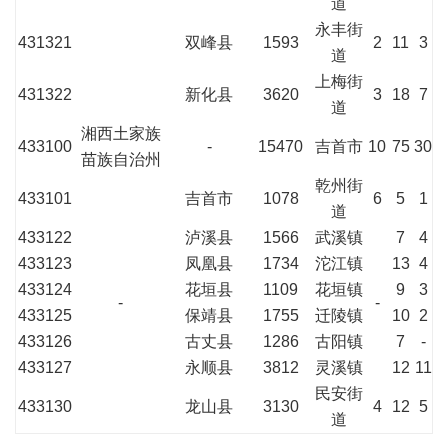
道
永丰街
431321
双峰县
1593
2
11
3
道
上梅街
431322
新化县
3620
3
18
7
道
湘西土家族
433100
-
15470
吉首市
10
75
30
苗族自治州
乾州街
433101
吉首市
1078
6
5
1
道
433122
泸溪县
1566
武溪镇
7
4
433123
凤凰县
1734
沱江镇
13
4
433124
花垣县
1109
花垣镇
9
3
-
-
433125
保靖县
1755
迁陵镇
10
2
433126
古丈县
1286
古阳镇
7
-
433127
永顺县
3812
灵溪镇
12
11
民安街
433130
龙山县
3130
4
12
5
道