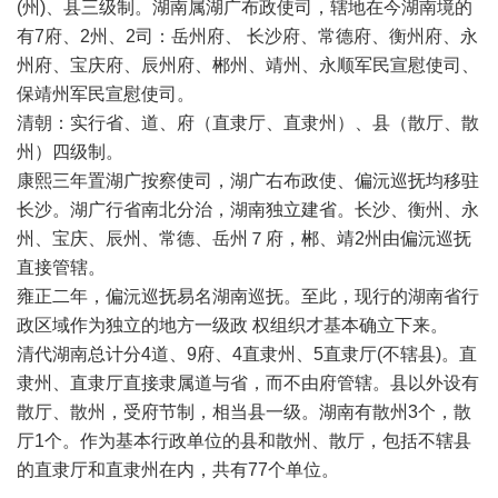
(州)、县三级制。湖南属湖广布政使司，辖地在今湖南境的
有7府、2州、2司：岳州府、 长沙府、常德府、衡州府、永
州府、宝庆府、辰州府、郴州、靖州、永顺军民宣慰使司、
保靖州军民宣慰使司。
清朝：实行省、道、府（直隶厅、直隶州）、县（散厅、散
州）四级制。
康熙三年置湖广按察使司，湖广右布政使、偏沅巡抚均移驻
长沙。湖广行省南北分治，湖南独立建省。长沙、衡州、永
州、宝庆、辰州、常德、岳州７府，郴、靖2州由偏沅巡抚
直接管辖。
雍正二年，偏沅巡抚易名湖南巡抚。至此，现行的湖南省行
政区域作为独立的地方一级政 权组织才基本确立下来。
清代湖南总计分4道、9府、4直隶州、5直隶厅(不辖县)。直
隶州、直隶厅直接隶属道与省，而不由府管辖。县以外设有
散厅、散州，受府节制，相当县一级。湖南有散州3个，散
厅1个。作为基本行政单位的县和散州、散厅，包括不辖县
的直隶厅和直隶州在内，共有77个单位。