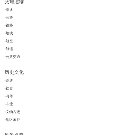
交通运输
▪
综述
▪
公路
▪
铁路
▪
地铁
▪
航空
▪
航运
▪
公共交通
历史文化
▪
综述
▪
饮食
▪
习俗
▪
非遗
▪
文物古迹
▪
地区象征