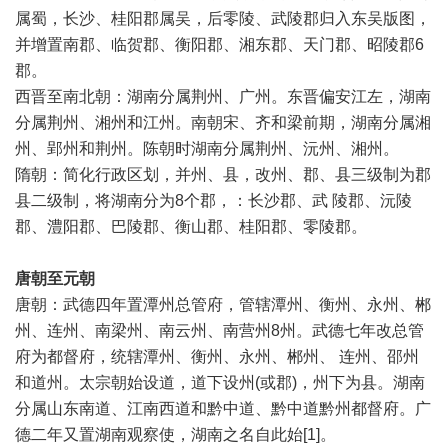
属蜀，长沙、桂阳郡属吴，后零陵、武陵郡归入东吴版图，
并增置南郡、临贺郡、衡阳郡、湘东郡、天门郡、昭陵郡6
郡。
西晋至南北朝：湖南分属荆州、广州。东晋偏安江左，湖南
分属荆州、湘州和江州。南朝宋、齐和梁前期，湖南分属湘
州、郢州和荆州。陈朝时湖南分属荆州、沅州、湘州。
隋朝：简化行政区划，并州、县，改州、郡、县三级制为郡
县二级制，将湖南分为8个郡，：长沙郡、武 陵郡、沅陵
郡、澧阳郡、巴陵郡、衡山郡、桂阳郡、零陵郡。
唐朝至元朝
唐朝：武德四年置潭州总管府，管辖潭州、衡州、永州、郴
州、连州、南梁州、南云州、南营州8州。武德七年改总管
府为都督府，统辖潭州、衡州、永州、郴州、 连州、邵州
和道州。太宗朝始设道，道下设州(或郡)，州下为县。湖南
分属山东南道、江南西道和黔中道、黔中道黔州都督府。广
德二年又置湖南观察使，湖南之名自此始[1]。