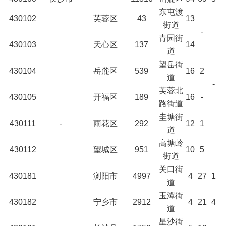
东屯渡
430102
芙蓉区
43
13
街道
-
青园街
430103
天心区
137
14
道
望岳街
430104
岳麓区
539
16
2
道
-
芙蓉北
430105
开福区
189
16
-
路街道
圭塘街
430111
-
雨花区
292
12
1
道
高塘岭
430112
望城区
951
10
5
街道
关口街
430181
浏阳市
4997
4
27
1
道
玉潭街
430182
宁乡市
2912
4
21
4
道
星沙街