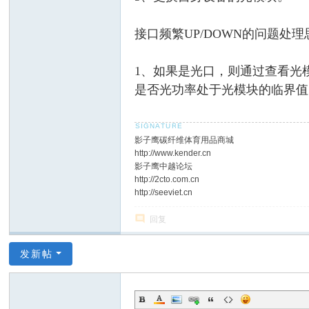
接口频繁UP/DOWN的问题处
1、如果是光口，则通过查看光模块
是否光功率处于光模块的临界值
影子鹰碳纤维体育用品商城
http://www.kender.cn
影子鹰中越论坛
http://2cto.com.cn
http://seeviet.cn
回复
发新帖