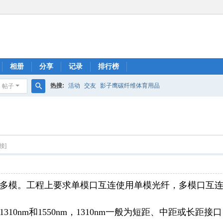
相册
分享
记录
排行榜
热搜:
活动
交友
影子鹰碳纤维体育用品
帖子
搜
索
接]
多模。工程上要求单模口互连使用单模光纤，多模口互
10nm和1550nm，1310nm一般为短距、中距或长距接