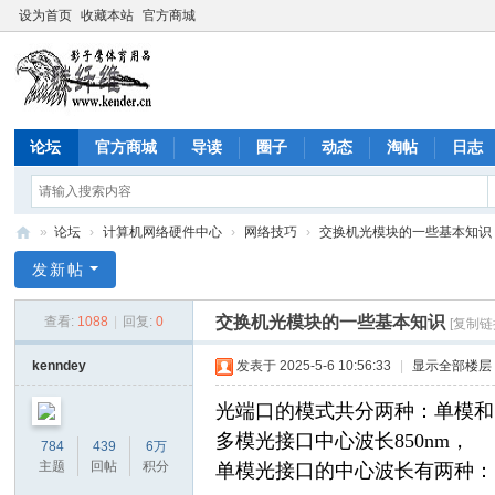
设为首页
收藏本站
官方商城
论坛
官方商城
导读
圈子
动态
淘帖
日志
»
论坛
›
计算机网络硬件中心
›
网络技巧
›
交换机光模块的一些基本知识
影
发新帖
子
交换机光模块的一些基本知识
查看:
1088
|
回复:
0
[复制链
鹰
社
kenndey
发表于 2025-5-6 10:56:33
|
显示全部楼层
区
光端口的模式共分两种：单模和
(C
多模光接口中心波长850nm，
784
439
6万
ộn
主题
回帖
积分
单模光接口的中心波长有两种：13
g