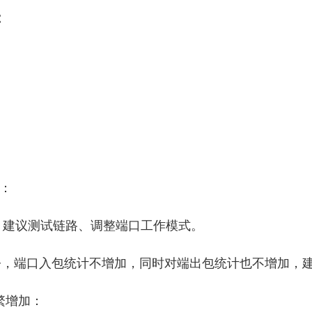
T
C
：
WN，建议测试链路、调整端口工作模式。
erface命令，端口入包统计不增加，同时对端出包统计也不增
繁增加：