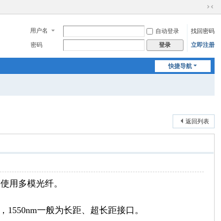
切
换
用户名
自动登录
找回密码
到
窄
密码
立即注册
登录
版
快捷导航
返回列表
连使用多模光纤。
口，1550nm一般为长距、超长距接口。