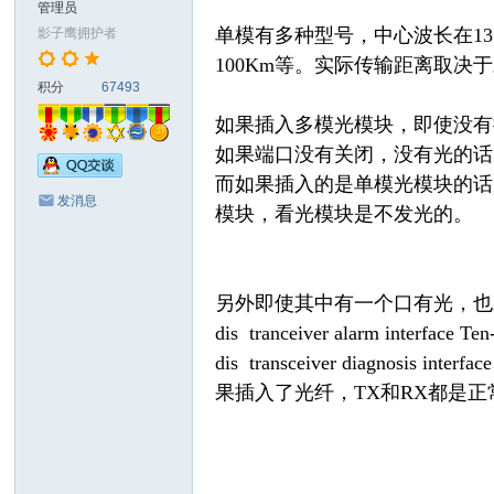
管理员
đồ
单模有多种型号，中心波长在1310
影子鹰拥护者
ng
100Km等。实际传输距离取
积分
67493
S
ha
如果插入多模光模块，即使没有
如果端口没有关闭，没有光的话
do
而如果插入的是单模光模块的话
w
发消息
模块，看光模块是不发光的。
H
a
w
另外即使其中有一个口有光，也
k)
dis tranceiver alarm interf
dis transceiver diagnos
果插入了光纤，TX和RX都是正