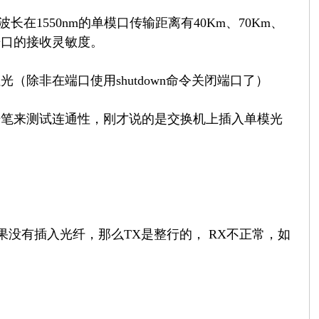
长在1550nm的单模口传输距离有40Km、70Km、
光口的接收灵敏度。
除非在端口使用shutdown命令关闭端口了）
光笔来测试连通性，刚才说的是交换机上插入单模光
光衰TX RX是否正常（如果没有插入光纤，那么TX是整行的， RX不正常，如