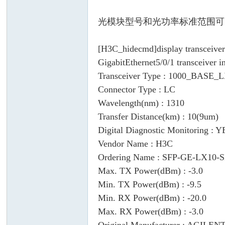
光模块型号和光功率标准范围可
[H3C_hidecmd]display transceiver
GigabitEthernet5/0/1 transceiver i
Transceiver Type : 1000_BASE_
Connector Type : LC
Wavelength(nm) : 1310
Transfer Distance(km) : 10(9um)
Digital Diagnostic Monitoring : 
Vendor Name : H3C
Ordering Name : SFP-GE-LX10-
Max. TX Power(dBm) : -3.0
Min. TX Power(dBm) : -9.5
Min. RX Power(dBm) : -20.0
Max. RX Power(dBm) : -3.0