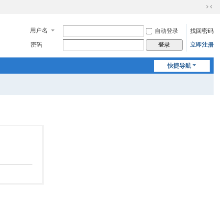
切
换
用户名
自动登录
找回密码
到
窄
密码
立即注册
登录
版
快捷导航