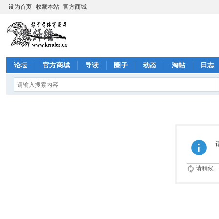
设为首页
收藏本站
官方商城
论坛
官方商城
导读
圈子
动态
淘帖
日志
请稍候...