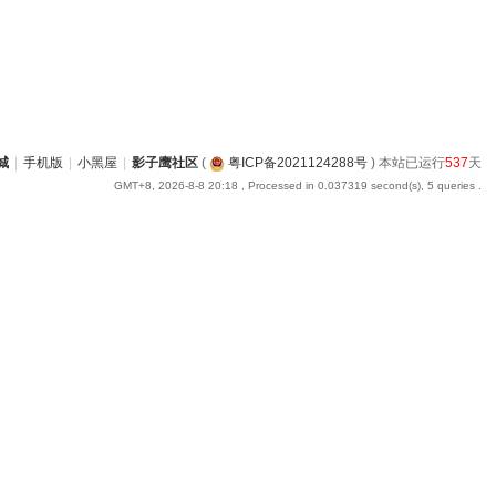
城
|
手机版
|
小黑屋
|
影子鹰社区
(
粤ICP备2021124288号
) 本站已运行
537
天
GMT+8, 2026-8-8 20:18
, Processed in 0.037319 second(s), 5 queries .