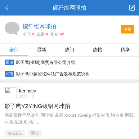
碳纤维网球拍
碳纤维网球拍
收藏
今日:
0
主题:
4
排名:
46
全部
最新
热门
热帖
精华
影子鹰(深圳)商贸有限公司介绍
置顶
影子鹰中越论坛网站广告发布规范说明
置顶
kenndey
2025-1-9
影子鹰YZYING碳铝网球拍
商品属性产品类别:网球拍 品牌:GoldenSwing 框架材质:铝合金 网线
材质:尼龙规 格: ...
1166
0