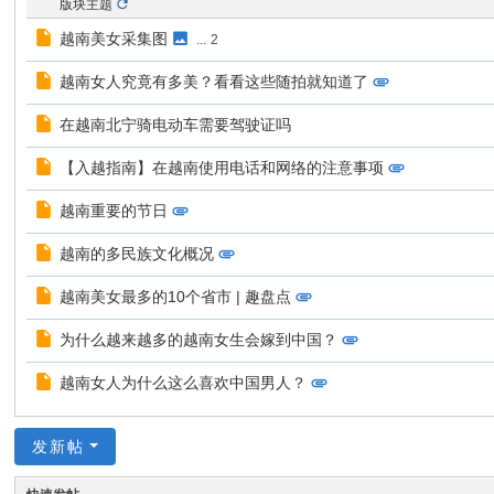
版块主题
đồ
越南美女采集图
...
2
ng
越南女人究竟有多美？看看这些随拍就知道了
S
ha
在越南北宁骑电动车需要驾驶证吗
do
【入越指南】在越南使用电话和网络的注意事项
w
越南重要的节日
H
a
越南的多民族文化概况
w
越南美女最多的10个省市 | 趣盘点
k)
为什么越来越多的越南女生会嫁到中国？
越南女人为什么这么喜欢中国男人？
发新帖