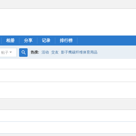
相册
分享
记录
排行榜
热搜:
活动
交友
影子鹰碳纤维体育用品
帖子
搜
索