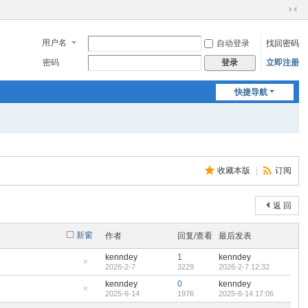
切
换
用户名
自动登录
找回密码
到
窄
密码
立即注册
登录
版
快捷导航
收藏本版
|
订阅
返 回
新窗
作者
回复/查看
最后发表
kenndey
1
kenndey
2026-2-7
3229
2026-2-7 12:32
隐
藏
kenndey
0
kenndey
置
2025-6-14
1976
2025-6-14 17:06
顶
隐
帖
藏