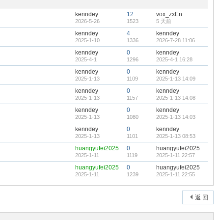
置
顶
kenndey
12
vox_zxEn
帖
2026-5-26
1523
5 天前
kenndey
4
kenndey
2025-1-10
1336
2026-7-28 11:06
kenndey
0
kenndey
2025-4-1
1296
2025-4-1 16:28
kenndey
0
kenndey
2025-1-13
1109
2025-1-13 14:09
kenndey
0
kenndey
2025-1-13
1157
2025-1-13 14:08
kenndey
0
kenndey
2025-1-13
1080
2025-1-13 14:03
kenndey
0
kenndey
2025-1-13
1101
2025-1-13 08:53
huangyufei2025
0
huangyufei2025
2025-1-11
1119
2025-1-11 22:57
huangyufei2025
0
huangyufei2025
2025-1-11
1239
2025-1-11 22:55
返 回