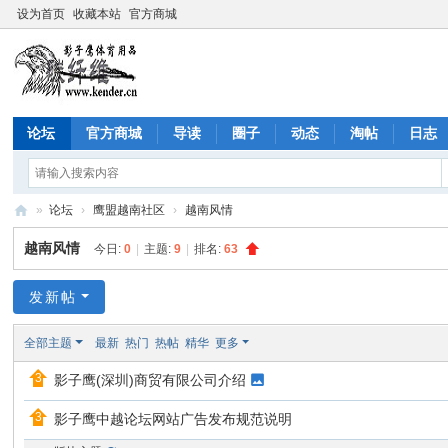
设为首页
收藏本站
官方商城
论坛
官方商城
导读
圈子
动态
淘帖
日志
»
论坛
›
鹰盟越南社区
›
越南风情
影
越南风情
今日:
0
|
主题:
9
|
排名:
63
子
鹰
发新帖
社
全部主题
最新
热门
热帖
精华
更多
区
影子鹰(深圳)商贸有限公司介绍
(C
ộn
影子鹰中越论坛网站广告发布规范说明
g