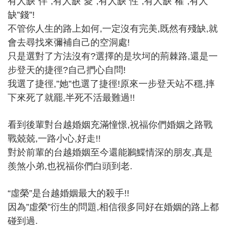
有人缺”伴”,有人缺”愛”,有人缺”性”,有人缺”權”,有人
缺”錢”!
不管你人生的路上如何,一定沒有完美,既然有殘缺,就
會去尋找來彌補自己的空洞處!
只是選對了方法沒有?選擇的是坎坷的荊棘路,還是一
步登天的捷徑?自己捫心自問!
我選了捷徑,”她”也選了捷徑!原來一步登天站不穩,摔
下來死了就罷,半死不活最難過!!
看到後輩對台越婚姻充滿憧憬,祝福你們婚姻之路戰
戰兢兢,一路小心,好走!!
對於前輩的台越婚姻至今還能鶼鰈情深的朋友,真是
羨煞小弟,也祝福你們白頭到老.
“虛榮”是台越婚姻最大的殺手!!
因為”虛榮”衍生的問題,相信很多同好在婚姻的路上都
碰到過.