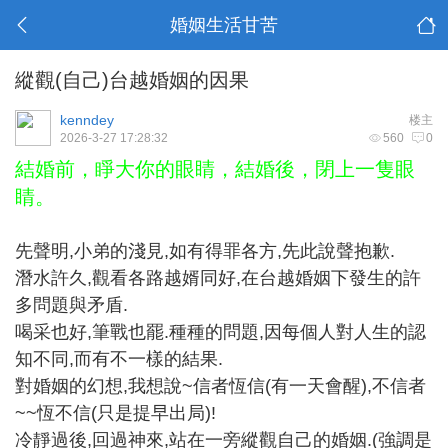
婚姻生活甘苦
縱觀(自己)台越婚姻的因果
kenndey
楼主
2026-3-27 17:28:32
560
0
結婚前，睜大你的眼睛，結婚後，閉上一隻眼
睛。
先聲明,小弟的淺見,如有得罪各方,先此說聲抱歉.
潛水許久,觀看各路越婿同好,在台越婚姻下發生的許
多問題與矛盾.
喝采也好,筆戰也罷.種種的問題,因每個人對人生的認
知不同,而有不一樣的結果.
對婚姻的幻想,我想說~信者恆信(有一天會醒),不信者
~~恆不信(只是提早出局)!
冷靜過後,回過神來,站在一旁縱觀自己的婚姻.(強調是