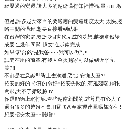
經歷過的變遷,讓大多的越婿懂得知福惜福,量力而為.
但是,許多越女來台的要適應的變遷速度太大,太快,忽
略中間的過程.想要直接看到結果!
在台灣的家庭,要2~3個世代完成的夢想,越婿竟然變
成要在幾年間幫”越女”在越南完成.
如果”郭台銘”是我爸~~~我可以做到!!
試問在座的前輩,有幾人金援越家可以做到近乎完
美?!!
不都是在意識型態上去溝通,妥協,安撫太座?!
招安的好的,你真的命好!!招安失敗的,苟延殘喘,睜眼
閉眼,大不了撕破臉!!?
你還能夠上網打屁,查些越南新聞的,就算是有心人了.
還有很多的越婿不會用電腦甚至家裡連電腦都沒有!!
想要招安太座~~難嚕!!