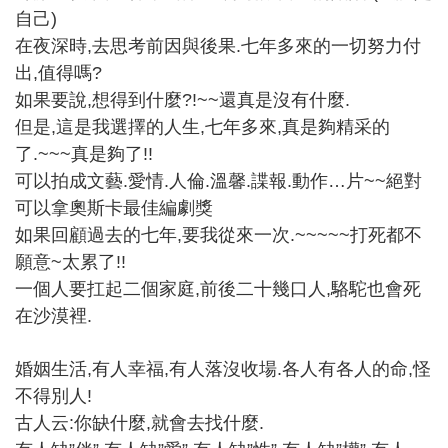
自己)
在夜深時,去思考前因與後果.七年多來的一切努力付
出,值得嗎?
如果要說,想得到什麼?!~~還真是沒有什麼.
但是,這是我選擇的人生,七年多來,真是夠精采的
了.~~~真是夠了!!
可以拍成文藝.愛情.人倫.溫馨.諜報.動作…片~~絕對
可以拿奧斯卡最佳編劇獎
如果回顧過去的七年,要我從來一次.~~~~~打死都不
願意~太累了!!
一個人要扛起二個家庭,前後二十幾口人,駱駝也會死
在沙漠裡.
婚姻生活,有人幸福,有人落沒收場.各人有各人的命,怪
不得別人!
古人云:你缺什麼,就會去找什麼.