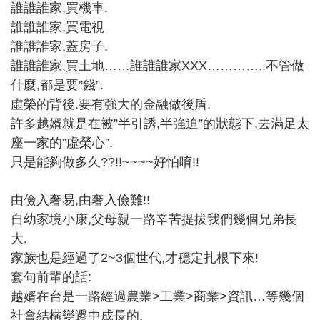
誰誰誰家,買機車.
誰誰誰家,買電視
誰誰誰家,蓋房子.
誰誰誰家,買土地……誰誰誰家XXX…………..不管做
什麼,都是要”錢”.
虛榮的背後.要有強大的金融做後盾.
許多越婿就是在被”半引誘,半強迫”的狀態下,去滿足太
座一家的”虛榮心”.
只是能夠做多久??!!~~~~好怕唷!!
由儉入奢易,由奢入儉難!!
自幼家境小康,父母親一路辛苦提拔我們幾個兄弟長
大.
家族也是經過了2~3個世代,才穩定扎根下來!
套句前輩的話:
越婿在台是一路經過農業>工業>商業>資訊…等幾個
社會結構變遷中成長的.