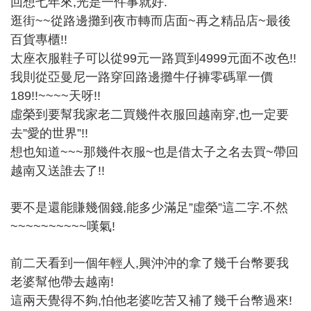
回想七年來,光是一件事就好.
逛街~~從路邊攤到夜市轉而店面~再之精品店~最後
百貨專櫃!!
太座衣服鞋子可以從99元一路買到4999元面不改色!!
我則從亞曼尼一路穿回路邊攤牛仔褲零碼單一價
189!!~~~~天呀!!
虛榮到要幫我家老二買幾件衣服回越南穿,也一定要
去”愛的世界”!!
想也知道~~~那幾件衣服~也是借太子之名去買~帶回
越南又送誰去了!!
要不是還能賺幾個錢,能多少滿足”虛榮”這二字.不然
~~~~~~~~~~嘆氣!
前二天看到一個年輕人,興沖沖的拿了幾千台幣要我
老婆幫他帶去越南!
這兩天覺得不夠,怕他老婆吃苦又補了幾千台幣過來!