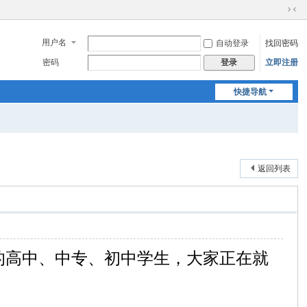
切
换
用户名
自动登录
找回密码
到
窄
密码
立即注册
登录
版
快捷导航
返回列表
的高中、中专、初中学生，大家正在就