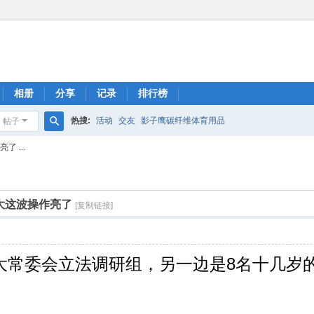
相册
分享
记录
排行榜
热搜:
活动
交友
影子鹰碳纤维体育用品
帖子
搜
 ...
索
大这波操作亮了
[复制链接]
大常委会立法调研组，另一边是8名十几岁
。