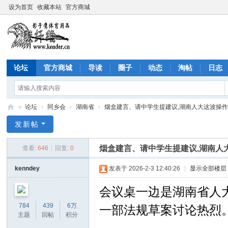
设为首页
收藏本站
官方商城
论坛
官方商城
导读
圈子
动态
淘帖
日志
»
论坛
›
同乡会
›
湖南省
›
烟盒建言、请中学生提建议,湖南人大这波操作亮了
影
发新帖
子
烟盒建言、请中学生提建议,湖南人
查看:
646
|
回复:
0
鹰
社
kenndey
发表于 2026-2-3 12:40:26
|
显示全部楼层
区
会议桌一边是湖南省人
(C
784
439
6万
一部法规草案讨论热烈
ộn
主题
回帖
积分
g