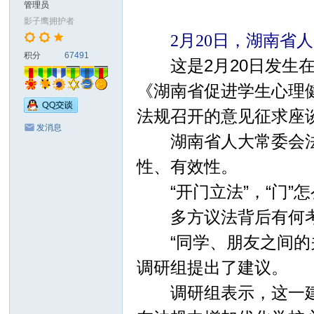
管理员
đồ
影子鹰拥护者
ng
2月20日，湖南省
积分
67491
S
这是2月20日发生在
ha
《湖南省促进学生心理
do
法规召开的意见征求座
w
发消息
湖南省人大常委会法工
H
a
性、有效性。
w
“开门立法”，“门”
k)
多方议法背后有何
“同学、朋友之间的关
调研组提出了建议。
调研组表示，这一建议